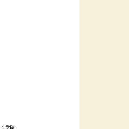
）
（全学院）